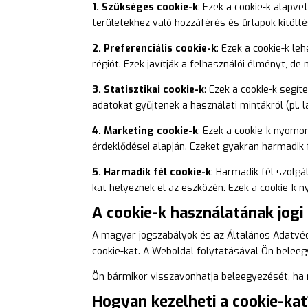
1. Szükséges cookie-k
: Ezek a cookie-k alapv
területekhez való hozzáférés és űrlapok kitölt
2. Preferenciális cookie-k
: Ezek a cookie-k l
régiót. Ezek javítják a felhasználói élményt, 
3. Statisztikai cookie-k
: Ezek a cookie-k segí
adatokat gyűjtenek a használati mintákról (pl. 
4. Marketing cookie-k
: Ezek a cookie-k nyomo
érdeklődései alapján. Ezeket gyakran harmadik fé
5. Harmadik fél cookie-k
: Harmadik fél szolg
kat helyeznek el az eszközén. Ezek a cookie-k
A cookie-k használatának jogi 
A magyar jogszabályok és az Általános Adatvéd
cookie-kat. A Weboldal folytatásával Ön beleegy
Ön bármikor visszavonhatja beleegyezését, ha m
Hogyan kezelheti a cookie-kat