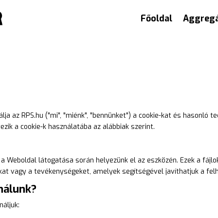
Főoldal
Aggregá
lja az RPS.hu ("mi", "miénk", "bennünket") a cookie-kat és hasonló t
zik a cookie-k használatába az alábbiak szerint.
t a Weboldal látogatása során helyezünk el az eszközén. Ezek a fájl
ákat vagy a tevékenységeket, amelyek segítségével javíthatjuk a fel
nálunk?
náljuk: