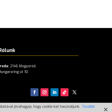
Rólunk
Iroda:
2146 Mogyoród,
Hungaroring út 10.
latával jóváhagyja, hogy cookie-kat használjunk.
További