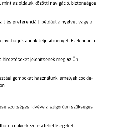
 mint az oldalak közötti navigáció, biztonságos
it és preferenciáit, például a nyelvet vagy a
y javíthatjuk annak teljesítményét. Ezek anonim
ns hirdetéseket jelenítsenek meg az Ön
osztási gombokat használunk, amelyek cookie-
on.
ése szükséges, kivéve a szigorúan szükséges
lható cookie-kezelési lehetőségeket.