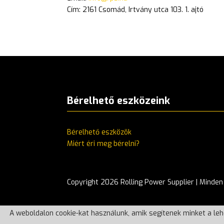
Cím: 2161 Csomád, Irtvány utca 103. 1. ajtó
Bérelhető eszközeink
Bérelhető eszközök
Miért éri meg bérelni?
Copyright 2026 Rolling Power Supplier | Minden
A weboldalon cookie-kat használunk, amik segítenek minket a leh