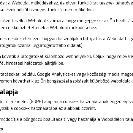
etőek a Weboldal működéséhez, és olyan funkciókat tesznek lehetővé,
ése. Ezek nélkül bizonyos funkciók nem működnek.
ehetővé teszik a Weboldal számára, hogy megjegyezze az Ön beállítása
de nem nélkülözhetetlenek a Weboldal működéséhez.
tenek nekünk elemezni, hogyan használják a látogatók a Weboldalt, íg
látogatók száma, leglátogatottabb oldalak).
n követik a látogatókat különböző webhelyeken. Céljuk, hogy relevá
l hirdetési hálózatok állítják be.
áltatásokat, például Google Analytics-et vagy közösségi média meg
 nyomon követhetik az Ön böngészési szokásait különböző weboldalak
alapja
elmi Rendelet (GDPR) alapján a cookie-k használatának engedélyez
ezik a cookie-k használatába az alábbiak szerint.
ódosítja a böngésző beállításait, vagy használja a Weboldalon talá
?