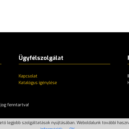
Ügyfélszolgálat
Kapcsolat
Katalógus igénylése
 jog fenntartva!
ető legjobb szolgáltatások nyújtásában. Weboldalunk további haszná