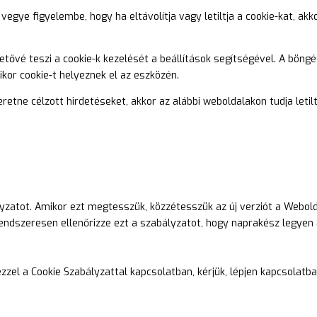
 vegye figyelembe, hogy ha eltávolítja vagy letiltja a cookie-kat, ak
etővé teszi a cookie-k kezelését a beállítások segítségével. A böngé
mikor cookie-t helyeznek el az eszközén.
retne célzott hirdetéseket, akkor az alábbi weboldalakon tudja letilt
i
lyzatot. Amikor ezt megtesszük, közzétesszük az új verziót a Webolda
rendszeresen ellenőrizze ezt a szabályzatot, hogy naprakész legyen
zel a Cookie Szabályzattal kapcsolatban, kérjük, lépjen kapcsolatba