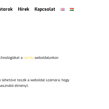
torok
Hírek
Kapcsolat
echnológiákat a
rps.hu
weboldalunkon
ok lehetővé teszik a weboldal számára, hogy
használói élményt.