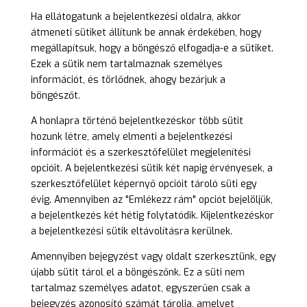
Ha ellátogatunk a bejelentkezési oldalra, akkor
átmeneti sütiket állítunk be annak érdekében, hogy
megállapítsuk, hogy a böngésző elfogadja-e a sütiket.
Ezek a sütik nem tartalmaznak személyes
információt, és törlődnek, ahogy bezárjuk a
böngészőt.
A honlapra történő bejelentkezéskor több sütit
hozunk létre, amely elmenti a bejelentkezési
információt és a szerkesztőfelület megjelenítési
opcióit. A bejelentkezési sütik két napig érvényesek, a
szerkesztőfelület képernyő opcióit tároló süti egy
évig. Amennyiben az "Emlékezz rám" opciót bejelöljük,
a bejelentkezés két hétig folytatódik. Kijelentkezéskor
a bejelentkezési sütik eltávolításra kerülnek.
Amennyiben bejegyzést vagy oldalt szerkesztünk, egy
újabb sütit tárol el a böngészőnk. Ez a süti nem
tartalmaz személyes adatot, egyszerűen csak a
bejegyzés azonosító számát tárolja, amelyet