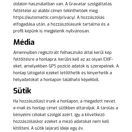
oldalon használatban van. A Gravatar szolgáltatás
feltételei az alábbi címen tekinthetőek meg:
https://automattic.com/privacy/. A hozzászólás
elfogadása után, a hozzászólásunk tartalma és a
profil képünk is megjelenik nyilvánosan.
Média
Amennyiben regisztrált felhasználó által kerül kép
feltöltésre a honlapra, kerülni kell az az olyan EXIF-
eket, amelyekben GPS pozíció adatok is szerepelnek. A
honlap látogatói ezeket letölthetik és kinyerhetik a
helyadatokat a honlapon található képekből.
Sütik
Ha hozzászólást írunk a honlapon, a megadott nevet,
e-mail és honlap címet sütikben eltároljuk. A tárolás a
kényelmi célokat szolgál azért, így a következő
hozzászóláskor ezeket a mező adatokat nem kell
kitölteni. A sütik lejárati ideje egy év.