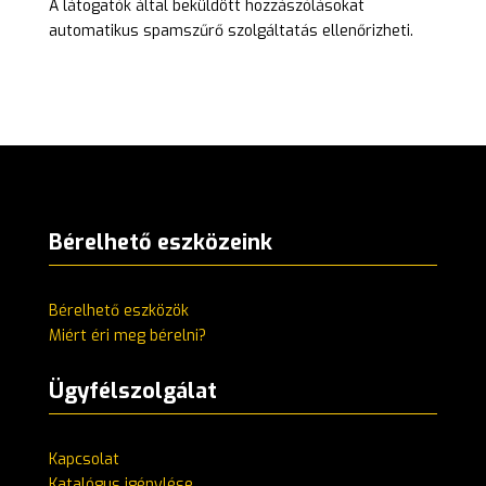
A látogatók által beküldött hozzászólásokat
automatikus spamszűrő szolgáltatás ellenőrizheti.
Bérelhető eszközeink
Bérelhető eszközök
Miért éri meg bérelni?
Ügyfélszolgálat
Kapcsolat
Katalógus igénylése