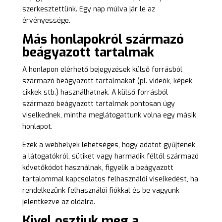
szerkesztettünk. Egy nap múlva jár le az
érvényessége.
Más honlapokról származó
beágyazott tartalmak
A honlapon elérhető bejegyzések külső forrásból
származó beágyazott tartalmakat (pl. videók, képek,
cikkek stb.) használhatnak. A külső forrásból
származó beágyazott tartalmak pontosan úgy
viselkednek, mintha meglátogattunk volna egy másik
honlapot.
Ezek a webhelyek lehetséges, hogy adatot gyűjtenek
a látogatókról, sütiket vagy harmadik féltől származó
követőkódot használnak, figyelik a beágyazott
tartalommal kapcsolatos felhasználói viselkedést, ha
rendelkezünk felhasználói fiókkal és be vagyunk
jelentkezve az oldalra.
Kivel osztjuk meg a